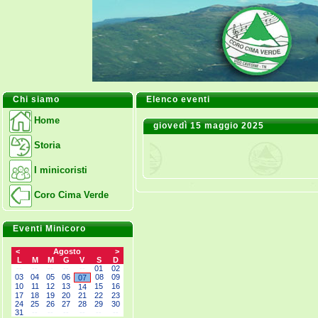
Chi siamo
Elenco eventi
Home
giovedì 15 maggio 2025
Storia
I minicoristi
Coro Cima Verde
Eventi Minicoro
<
Agosto
>
L
M
M
G
V
S
D
--
--
--
--
--
01
02
03
04
05
06
08
09
07
10
11
12
13
15
16
14
17
18
19
20
21
22
23
24
25
26
27
28
29
30
31
--
--
--
--
--
--