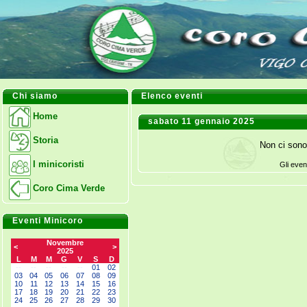
Chi siamo
Elenco eventi
Home
sabato 11 gennaio 2025
Storia
Non ci sono
I minicoristi
Gli even
Coro Cima Verde
Eventi Minicoro
Novembre
<
>
2025
L
M
M
G
V
S
D
--
--
--
--
--
01
02
03
04
05
06
07
08
09
10
11
12
13
14
15
16
17
18
19
20
21
22
23
24
25
26
27
28
29
30