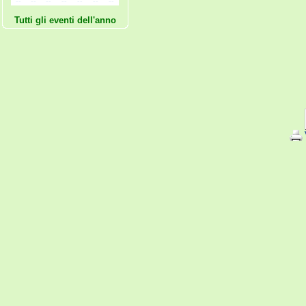
--
--
--
--
--
--
--
Tutti gli eventi dell'anno