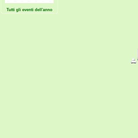
--
--
--
--
--
--
--
Tutti gli eventi dell'anno