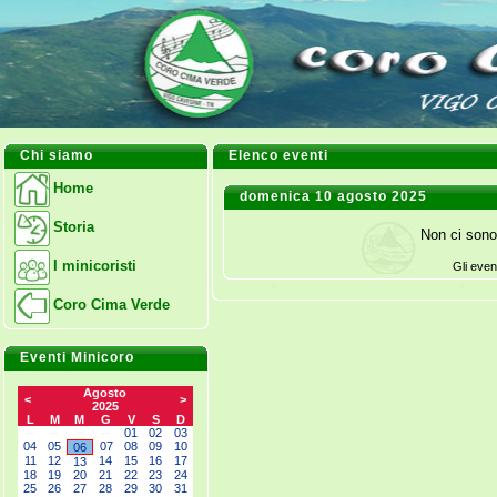
Chi siamo
Elenco eventi
Home
domenica 10 agosto 2025
Storia
Non ci sono
I minicoristi
Gli even
Coro Cima Verde
Eventi Minicoro
Agosto
<
>
2025
L
M
M
G
V
S
D
--
--
--
--
01
02
03
04
05
07
08
09
10
06
11
12
14
15
16
17
13
18
19
20
21
22
23
24
25
26
27
28
29
30
31