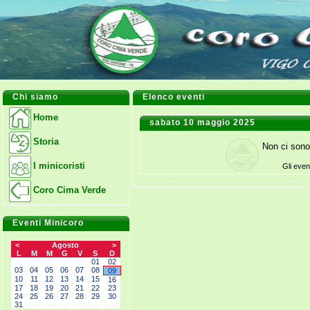
Chi siamo
Elenco eventi
Home
sabato 10 maggio 2025
Storia
Non ci sono
I minicoristi
Gli even
Coro Cima Verde
Eventi Minicoro
<
Agosto
>
L
M
M
G
V
S
D
--
--
--
--
--
01
02
03
04
05
06
07
08
09
10
11
12
13
14
15
16
17
18
19
20
21
22
23
24
25
26
27
28
29
30
31
--
--
--
--
--
--