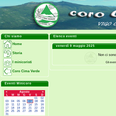
Chi siamo
Elenco eventi
Home
venerdì 9 maggio 2025
Storia
Non ci sono
I minicoristi
Gli even
Coro Cima Verde
Eventi Minicoro
<
Agosto
>
L
M
M
G
V
S
D
--
--
--
--
--
01
02
03
04
05
06
08
09
07
10
11
12
13
15
16
14
17
18
19
20
21
22
23
24
25
26
27
28
29
30
31
--
--
--
--
--
--