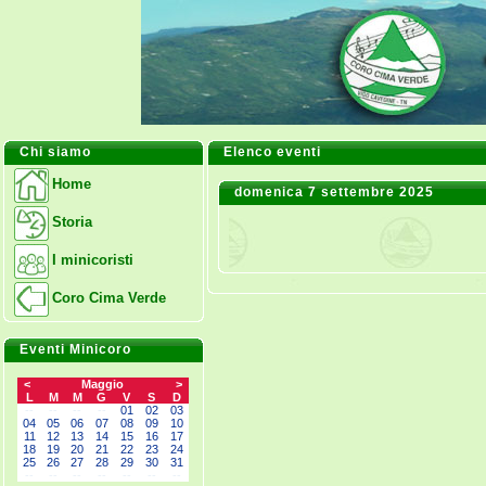
Chi siamo
Elenco eventi
Home
domenica 7 settembre 2025
Storia
I minicoristi
Coro Cima Verde
Eventi Minicoro
<
Maggio
>
L
M
M
G
V
S
D
--
--
--
--
01
02
03
04
05
06
07
08
09
10
11
12
13
14
15
16
17
18
19
20
21
22
23
24
25
26
27
28
29
30
31
--
--
--
--
--
--
--