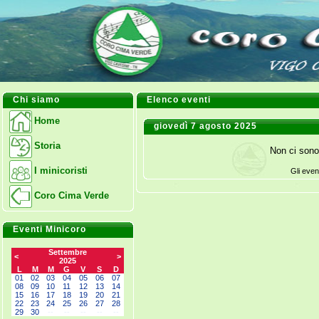
Chi siamo
Elenco eventi
Home
giovedì 7 agosto 2025
Storia
Non ci sono
I minicoristi
Gli even
Coro Cima Verde
Eventi Minicoro
Settembre
<
>
2025
L
M
M
G
V
S
D
01
02
03
04
05
06
07
08
09
10
11
12
13
14
15
16
17
18
19
20
21
22
23
24
25
26
27
28
29
30
--
--
--
--
--