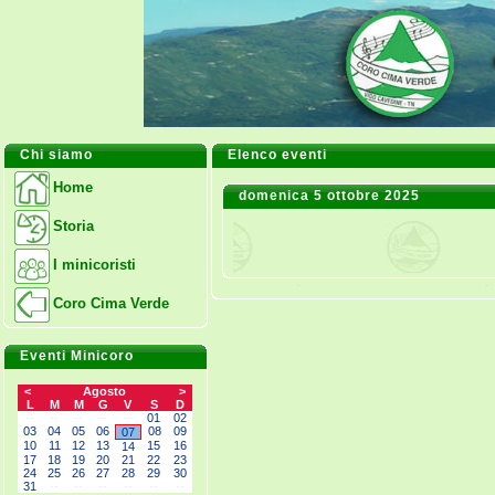
Chi siamo
Elenco eventi
Home
domenica 5 ottobre 2025
Storia
I minicoristi
Coro Cima Verde
Eventi Minicoro
<
Agosto
>
L
M
M
G
V
S
D
--
--
--
--
--
01
02
03
04
05
06
08
09
07
10
11
12
13
15
16
14
17
18
19
20
21
22
23
24
25
26
27
28
29
30
31
--
--
--
--
--
--