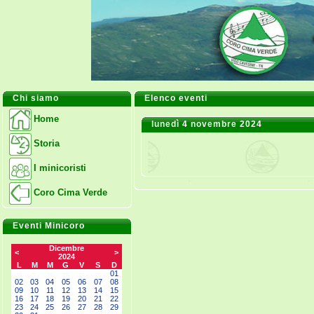
Chi siamo
Elenco eventi
Home
lunedì 4 novembre 2024
Storia
I minicoristi
Coro Cima Verde
Eventi Minicoro
Dicembre
<
>
2024
L
M
M
G
V
S
D
--
--
--
--
--
--
01
02
03
04
05
06
07
08
09
10
11
12
13
14
15
16
17
18
19
20
21
22
23
24
25
26
27
28
29