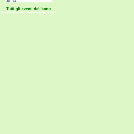
30
31
--
--
--
--
--
Tutti gli eventi dell'anno