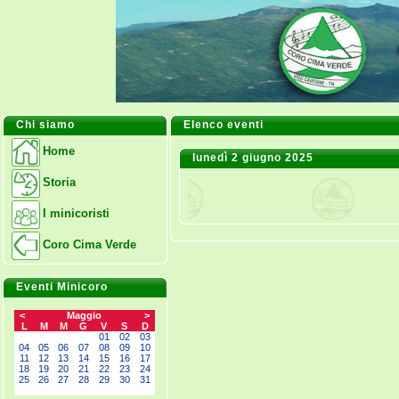
Chi siamo
Elenco eventi
Home
lunedì 2 giugno 2025
Storia
I minicoristi
Coro Cima Verde
Eventi Minicoro
<
Maggio
>
L
M
M
G
V
S
D
--
--
--
--
01
02
03
04
05
06
07
08
09
10
11
12
13
14
15
16
17
18
19
20
21
22
23
24
25
26
27
28
29
30
31
--
--
--
--
--
--
--