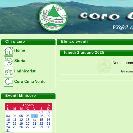
Chi siamo
Elenco eventi
Home
lunedì 2 giugno 2025
Storia
Non ci sono
I minicoristi
Gli even
Coro Cima Verde
Eventi Minicoro
<
Agosto
>
L
M
M
G
V
S
D
--
--
--
--
--
01
02
03
04
05
06
08
09
07
10
11
12
13
15
16
14
17
18
19
20
21
22
23
24
25
26
27
28
29
30
31
--
--
--
--
--
--