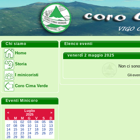
Chi siamo
Elenco eventi
Home
venerdì 2 maggio 2025
Storia
Non ci sono
I minicoristi
Gli even
Coro Cima Verde
Eventi Minicoro
Luglio
<
>
2025
L
M
M
G
V
S
D
--
01
02
03
04
05
06
07
08
09
10
11
12
13
14
15
16
17
18
19
20
21
22
23
24
25
26
27
28
29
30
31
--
--
--