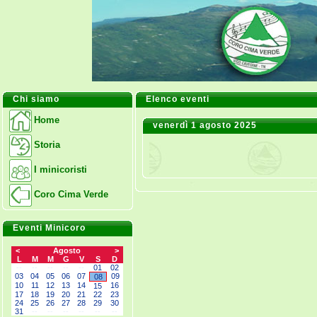
Chi siamo
Elenco eventi
Home
venerdì 1 agosto 2025
Storia
I minicoristi
Coro Cima Verde
Eventi Minicoro
<
Agosto
>
L
M
M
G
V
S
D
--
--
--
--
--
01
02
03
04
05
06
07
09
08
10
11
12
13
14
16
15
17
18
19
20
21
22
23
24
25
26
27
28
29
30
31
--
--
--
--
--
--