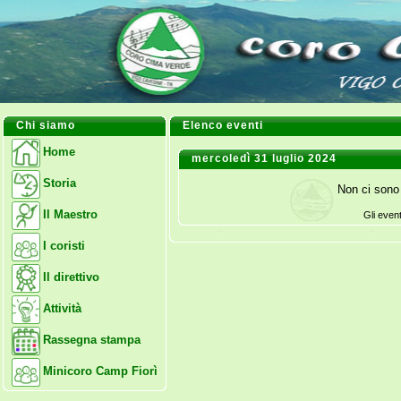
Chi siamo
Elenco eventi
Home
mercoledì 31 luglio 2024
Storia
Non ci sono 
Il Maestro
Gli even
I coristi
Il direttivo
Attività
Rassegna stampa
Minicoro Camp Fiorì