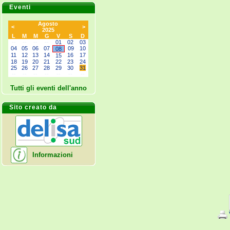
Eventi
Agosto
<
>
2025
L
M
M
G
V
S
D
--
--
--
--
01
02
03
04
05
06
07
09
10
08
11
12
13
14
16
17
15
18
19
20
21
22
23
24
25
26
27
28
29
30
31
--
--
--
--
--
--
--
Tutti gli eventi dell'anno
Sito creato da
Informazioni