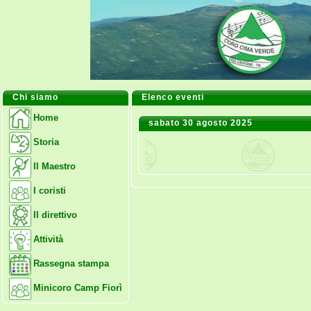
Chi siamo
Elenco eventi
Home
sabato 30 agosto 2025
Storia
Il Maestro
I coristi
Il direttivo
Attività
Rassegna stampa
Minicoro Camp Fiorì