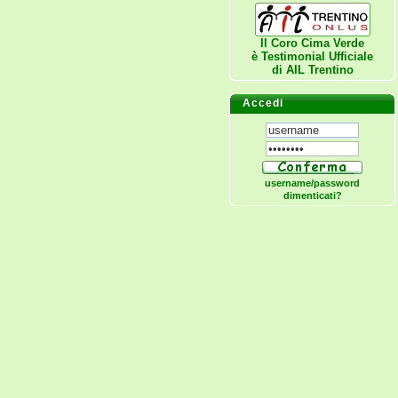
Il Coro Cima Verde
è Testimonial Ufficiale
di
AIL Trentino
Accedi
username/password
dimenticati?