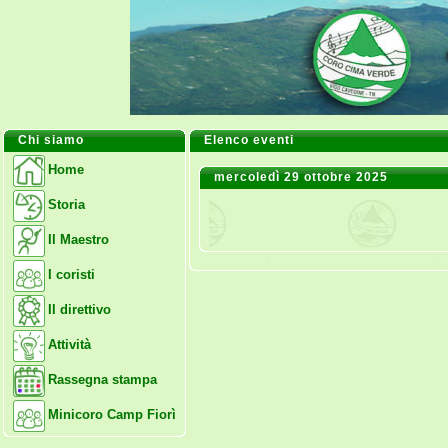
Chi siamo
Elenco eventi
Home
mercoledì 29 ottobre 2025
Storia
Il Maestro
I coristi
Il direttivo
Attività
Rassegna stampa
Minicoro Camp Fiorì