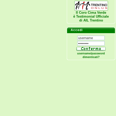
Il Coro Cima Verde
è Testimonial Ufficiale
di
AIL Trentino
Accedi
username/password
dimenticati?