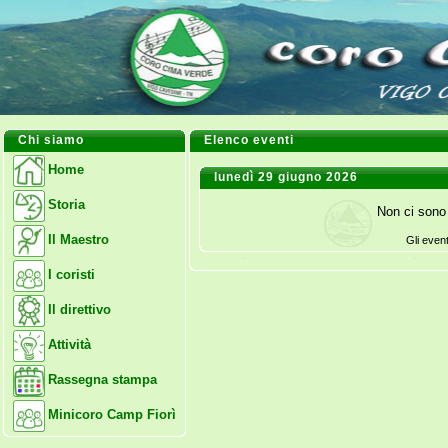
Chi siamo
Elenco eventi
Home
lunedì 29 giugno 2026
Storia
Non ci sono 
Il Maestro
Gli even
I coristi
Il direttivo
Attività
Rassegna stampa
Minicoro Camp Fiorì