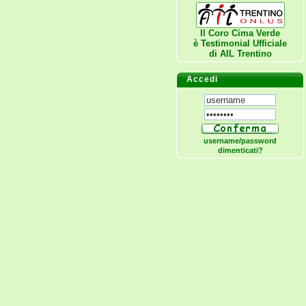
Il Coro Cima Verde
è Testimonial Ufficiale
di
AIL Trentino
Accedi
username/password
dimenticati?