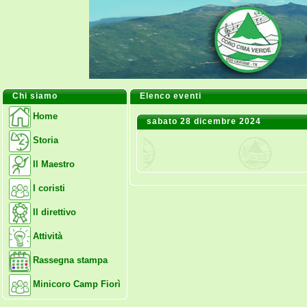
Chi siamo
Elenco eventi
Home
sabato 28 dicembre 2024
Storia
Il Maestro
I coristi
Il direttivo
Attività
Rassegna stampa
Minicoro Camp Fiorì