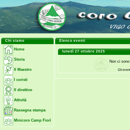
Chi siamo
Elenco eventi
Home
lunedì 27 ottobre 2025
Storia
Non ci sono 
Il Maestro
Gli even
I coristi
Il direttivo
Attività
Rassegna stampa
Minicoro Camp Fiorì