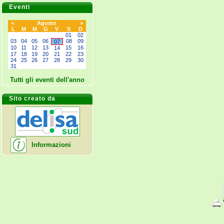
Eventi
<
Agosto
>
L
M
M
G
V
S
D
--
--
--
--
--
01
02
03
04
05
06
08
09
07
10
11
12
13
15
16
14
17
18
19
20
21
22
23
24
25
26
27
28
29
30
31
--
--
--
--
--
--
Tutti gli eventi dell'anno
Sito creato da
Informazioni