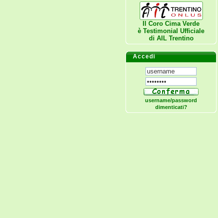
Il Coro Cima Verde
è Testimonial Ufficiale
di
AIL Trentino
Accedi
username/password
dimenticati?