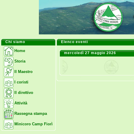
Chi siamo
Elenco eventi
Home
mercoledì 27 maggio 2026
Storia
Il Maestro
I coristi
Il direttivo
Attività
Rassegna stampa
Minicoro Camp Fiorì