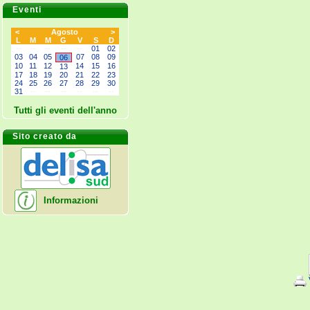
Eventi
<
Agosto
>
L
M
M
G
V
S
D
--
--
--
--
--
01
02
03
04
05
07
08
09
06
10
11
12
14
15
16
13
17
18
19
20
21
22
23
24
25
26
27
28
29
30
31
--
--
--
--
--
--
Tutti gli eventi dell'anno
Sito creato da
Informazioni