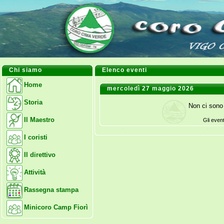
Chi siamo
Elenco eventi
Home
mercoledì 27 maggio 2026
Storia
Non ci sono 
Il Maestro
Gli even
I coristi
Il direttivo
Attività
Rassegna stampa
Minicoro Camp Fiorì