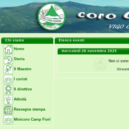
Chi siamo
Elenco eventi
Home
mercoledì 26 novembre 2025
Storia
Non ci sono 
Il Maestro
Gli even
I coristi
Il direttivo
Attività
Rassegna stampa
Minicoro Camp Fiorì