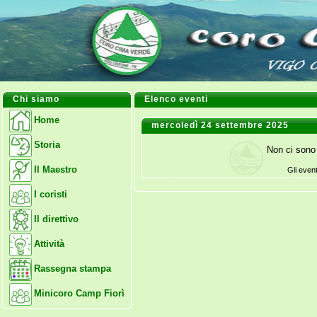
Chi siamo
Elenco eventi
Home
mercoledì 24 settembre 2025
Storia
Non ci sono 
Il Maestro
Gli even
I coristi
Il direttivo
Attività
Rassegna stampa
Minicoro Camp Fiorì