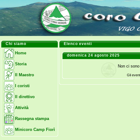
Chi siamo
Elenco eventi
Home
domenica 24 agosto 2025
Storia
Non ci sono 
Il Maestro
Gli even
I coristi
Il direttivo
Attività
Rassegna stampa
Minicoro Camp Fiorì