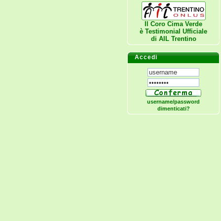
Il Coro Cima Verde
è Testimonial Ufficiale
di
AIL Trentino
Accedi
username/password
dimenticati?