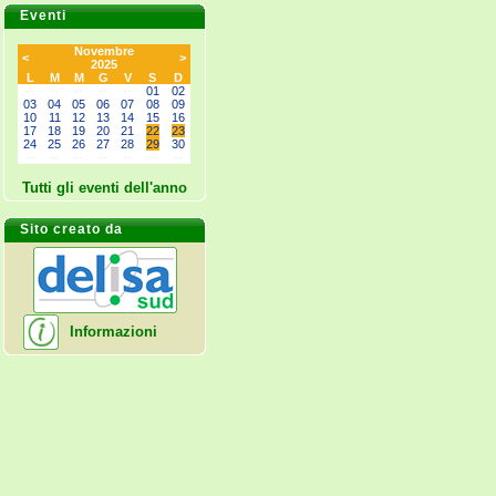
Eventi
Novembre
<
>
2025
L
M
M
G
V
S
D
--
--
--
--
--
01
02
03
04
05
06
07
08
09
10
11
12
13
14
15
16
17
18
19
20
21
22
23
24
25
26
27
28
29
30
--
--
--
--
--
--
--
Tutti gli eventi dell'anno
Sito creato da
Informazioni