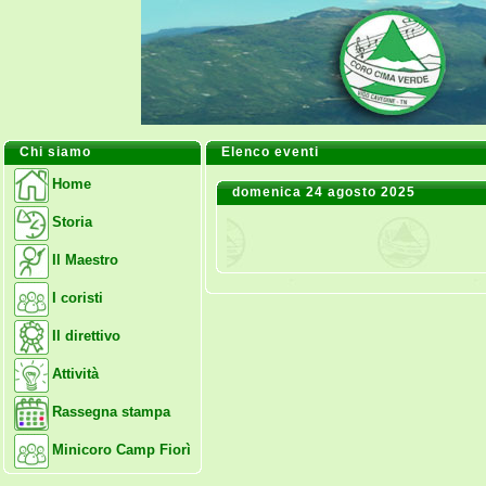
Chi siamo
Elenco eventi
Home
domenica 24 agosto 2025
Storia
Il Maestro
I coristi
Il direttivo
Attività
Rassegna stampa
Minicoro Camp Fiorì