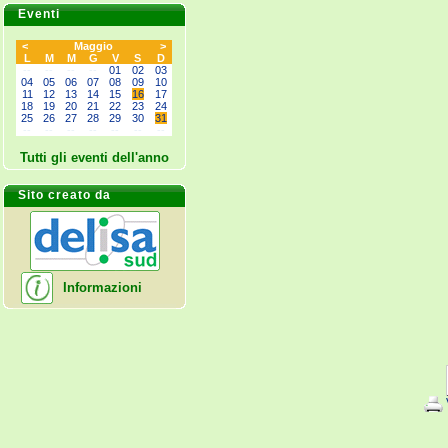
Eventi
<
Maggio
>
L
M
M
G
V
S
D
--
--
--
--
01
02
03
04
05
06
07
08
09
10
11
12
13
14
15
16
17
18
19
20
21
22
23
24
25
26
27
28
29
30
31
--
--
--
--
--
--
--
Tutti gli eventi dell'anno
Sito creato da
Informazioni