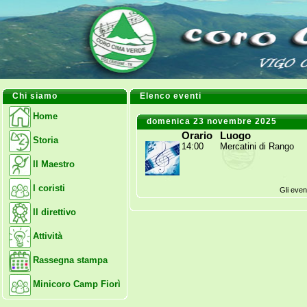
Chi siamo
Elenco eventi
Home
domenica 23 novembre 2025
Orario
Luogo
Storia
14:00
Mercatini di Rango
Il Maestro
I coristi
Gli even
Il direttivo
Attività
Rassegna stampa
Minicoro Camp Fiorì