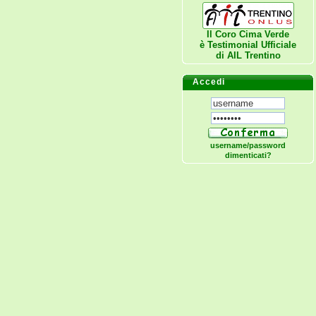
Il Coro Cima Verde
è Testimonial Ufficiale
di
AIL Trentino
Accedi
username/password
dimenticati?