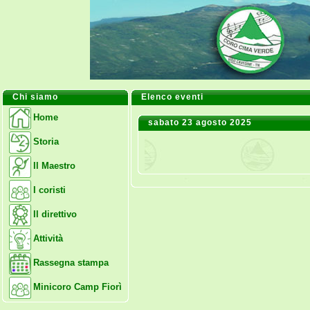
Chi siamo
Elenco eventi
Home
sabato 23 agosto 2025
Storia
Il Maestro
I coristi
Il direttivo
Attività
Rassegna stampa
Minicoro Camp Fiorì