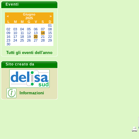
Eventi
Giugno
<
>
2025
L
M
M
G
V
S
D
--
--
--
--
--
--
01
02
03
04
05
06
07
08
09
10
11
12
13
14
15
16
17
18
19
20
21
22
23
24
25
26
27
28
29
30
--
--
--
--
--
--
Tutti gli eventi dell'anno
Sito creato da
Informazioni