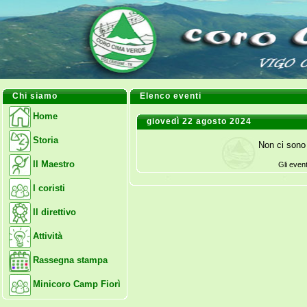
Chi siamo
Elenco eventi
Home
giovedì 22 agosto 2024
Storia
Non ci sono 
Il Maestro
Gli even
I coristi
Il direttivo
Attività
Rassegna stampa
Minicoro Camp Fiorì