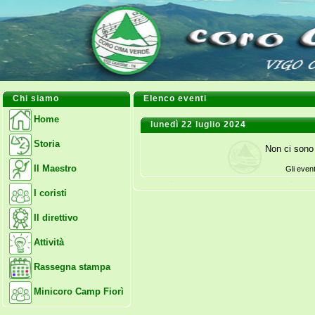
Chi siamo
Elenco eventi
Home
lunedì 22 luglio 2024
Storia
Non ci sono 
Il Maestro
Gli even
I coristi
Il direttivo
Attività
Rassegna stampa
Minicoro Camp Fiorì