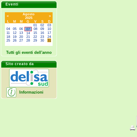
Eventi
Agosto
<
>
2025
L
M
M
G
V
S
D
--
--
--
--
01
02
03
04
05
06
08
09
10
07
11
12
13
15
16
17
14
18
19
20
21
22
23
24
25
26
27
28
29
30
31
--
--
--
--
--
--
--
Tutti gli eventi dell'anno
Sito creato da
Informazioni