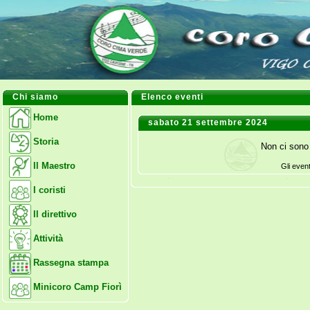
Chi siamo
Elenco eventi
Home
sabato 21 settembre 2024
Storia
Non ci sono 
Il Maestro
Gli even
I coristi
Il direttivo
Attività
Rassegna stampa
Minicoro Camp Fiorì