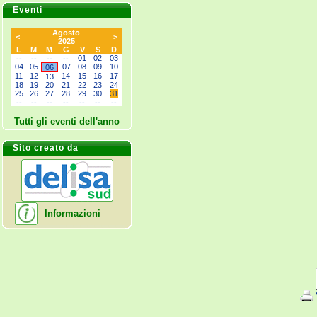
Eventi
Agosto
<
>
2025
L
M
M
G
V
S
D
--
--
--
--
01
02
03
04
05
07
08
09
10
06
11
12
14
15
16
17
13
18
19
20
21
22
23
24
25
26
27
28
29
30
31
--
--
--
--
--
--
--
Tutti gli eventi dell'anno
Sito creato da
Informazioni