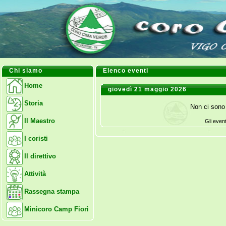
Chi siamo
Elenco eventi
Home
giovedì 21 maggio 2026
Storia
Non ci sono 
Il Maestro
Gli even
I coristi
Il direttivo
Attività
Rassegna stampa
Minicoro Camp Fiorì