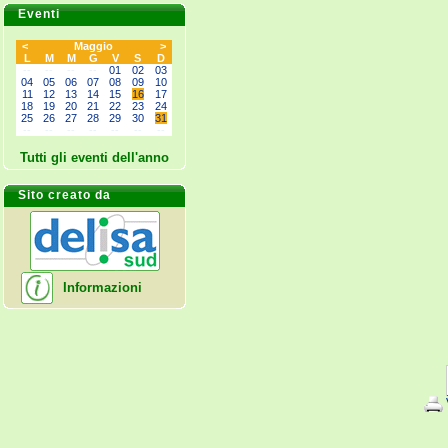
Eventi
<
Maggio
>
L
M
M
G
V
S
D
--
--
--
--
01
02
03
04
05
06
07
08
09
10
11
12
13
14
15
16
17
18
19
20
21
22
23
24
25
26
27
28
29
30
31
--
--
--
--
--
--
--
Tutti gli eventi dell'anno
Sito creato da
Informazioni