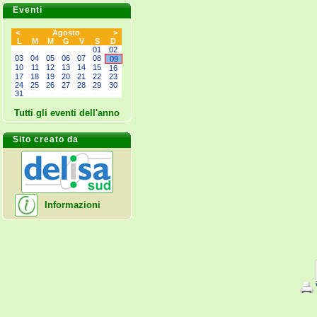
Eventi
<
Agosto
>
L
M
M
G
V
S
D
--
--
--
--
--
01
02
03
04
05
06
07
08
09
10
11
12
13
14
15
16
17
18
19
20
21
22
23
24
25
26
27
28
29
30
31
--
--
--
--
--
--
Tutti gli eventi dell'anno
Sito creato da
Informazioni