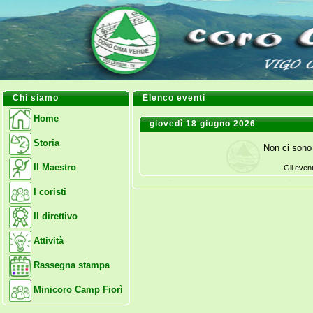
Chi siamo
Elenco eventi
Home
giovedì 18 giugno 2026
Storia
Non ci sono 
Il Maestro
Gli even
I coristi
Il direttivo
Attività
Rassegna stampa
Minicoro Camp Fiorì