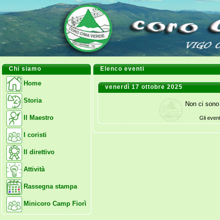
Chi siamo
Elenco eventi
Home
venerdì 17 ottobre 2025
Storia
Non ci sono 
Il Maestro
Gli even
I coristi
Il direttivo
Attività
Rassegna stampa
Minicoro Camp Fiorì