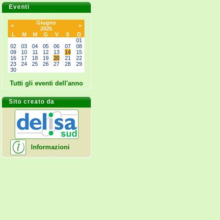
Eventi
Giugno
<
>
2025
L
M
M
G
V
S
D
--
--
--
--
--
--
01
02
03
04
05
06
07
08
09
10
11
12
13
14
15
16
17
18
19
20
21
22
23
24
25
26
27
28
29
30
--
--
--
--
--
--
Tutti gli eventi dell'anno
Sito creato da
Informazioni