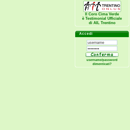
Il Coro Cima Verde
è Testimonial Ufficiale
di
AIL Trentino
Accedi
username/password
dimenticati?