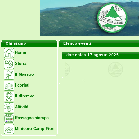
Chi siamo
Elenco eventi
Home
domenica 17 agosto 2025
Storia
Il Maestro
I coristi
Il direttivo
Attività
Rassegna stampa
Minicoro Camp Fiorì