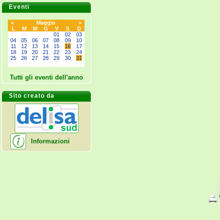
Eventi
<
Maggio
>
L
M
M
G
V
S
D
--
--
--
--
01
02
03
04
05
06
07
08
09
10
11
12
13
14
15
16
17
18
19
20
21
22
23
24
25
26
27
28
29
30
31
--
--
--
--
--
--
--
Tutti gli eventi dell'anno
Sito creato da
Informazioni