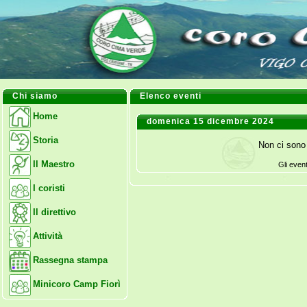
Chi siamo
Elenco eventi
Home
domenica 15 dicembre 2024
Storia
Non ci sono 
Il Maestro
Gli even
I coristi
Il direttivo
Attività
Rassegna stampa
Minicoro Camp Fiorì