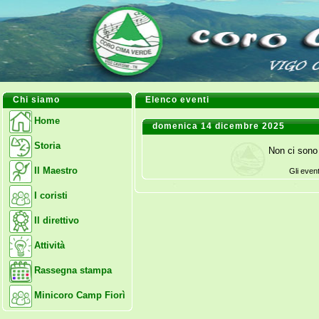
Chi siamo
Elenco eventi
Home
domenica 14 dicembre 2025
Storia
Non ci sono 
Il Maestro
Gli even
I coristi
Il direttivo
Attività
Rassegna stampa
Minicoro Camp Fiorì