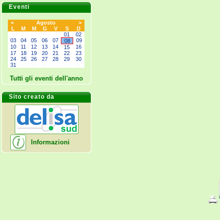
Eventi
<
Agosto
>
L
M
M
G
V
S
D
--
--
--
--
--
01
02
03
04
05
06
07
09
08
10
11
12
13
14
16
15
17
18
19
20
21
22
23
24
25
26
27
28
29
30
31
--
--
--
--
--
--
Tutti gli eventi dell'anno
Sito creato da
Informazioni