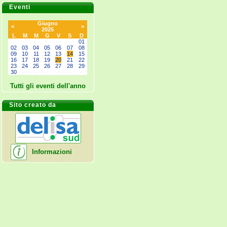
Eventi
Giugno
<
>
2025
L
M
M
G
V
S
D
--
--
--
--
--
--
01
02
03
04
05
06
07
08
09
10
11
12
13
14
15
16
17
18
19
20
21
22
23
24
25
26
27
28
29
30
--
--
--
--
--
--
Tutti gli eventi dell'anno
Sito creato da
Informazioni