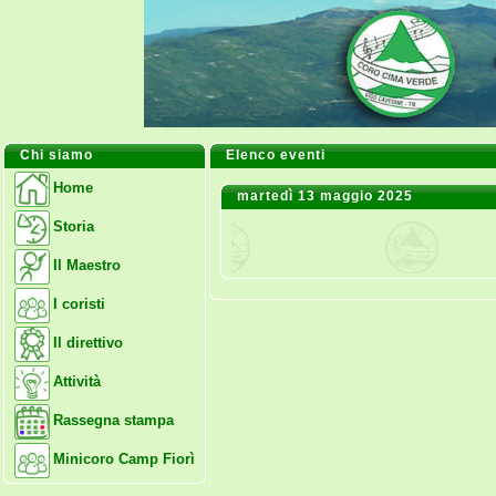
Chi siamo
Elenco eventi
Home
martedì 13 maggio 2025
Storia
Il Maestro
I coristi
Il direttivo
Attività
Rassegna stampa
Minicoro Camp Fiorì