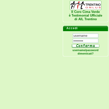
Il Coro Cima Verde
è Testimonial Ufficiale
di
AIL Trentino
Accedi
username/password
dimenticati?