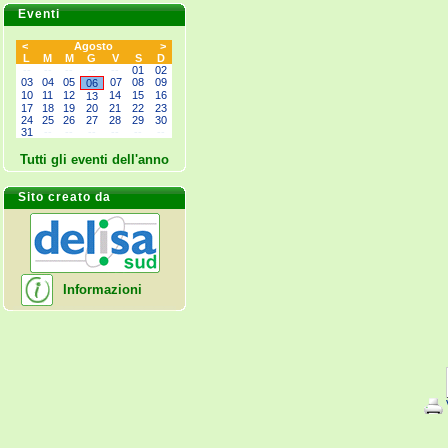
Eventi
<
Agosto
>
L
M
M
G
V
S
D
--
--
--
--
--
01
02
03
04
05
07
08
09
06
10
11
12
14
15
16
13
17
18
19
20
21
22
23
24
25
26
27
28
29
30
31
--
--
--
--
--
--
Tutti gli eventi dell'anno
Sito creato da
Informazioni