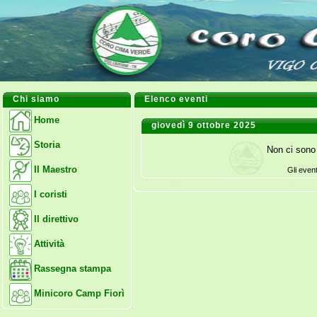
Chi siamo
Elenco eventi
Home
giovedì 9 ottobre 2025
Storia
Non ci sono 
Il Maestro
Gli even
I coristi
Il direttivo
Attività
Rassegna stampa
Minicoro Camp Fiorì