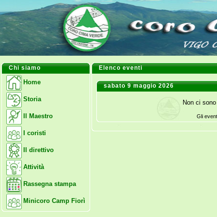
Chi siamo
Elenco eventi
Home
sabato 9 maggio 2026
Storia
Non ci sono 
Il Maestro
Gli even
I coristi
Il direttivo
Attività
Rassegna stampa
Minicoro Camp Fiorì