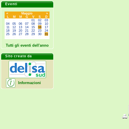
Eventi
<
Maggio
>
L
M
M
G
V
S
D
--
--
--
--
01
02
03
04
05
06
07
08
09
10
11
12
13
14
15
16
17
18
19
20
21
22
23
24
25
26
27
28
29
30
31
--
--
--
--
--
--
--
Tutti gli eventi dell'anno
Sito creato da
Informazioni