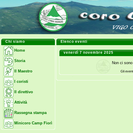
Chi siamo
Elenco eventi
Home
venerdì 7 novembre 2025
Storia
Non ci sono 
Il Maestro
Gli even
I coristi
Il direttivo
Attività
Rassegna stampa
Minicoro Camp Fiorì