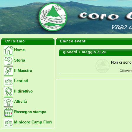
Chi siamo
Elenco eventi
Home
giovedì 7 maggio 2026
Storia
Non ci sono 
Il Maestro
Gli even
I coristi
Il direttivo
Attività
Rassegna stampa
Minicoro Camp Fiorì