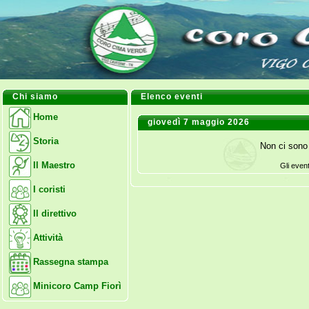
Chi siamo
Elenco eventi
Home
giovedì 7 maggio 2026
Storia
Non ci sono 
Il Maestro
Gli even
I coristi
Il direttivo
Attività
Rassegna stampa
Minicoro Camp Fiorì