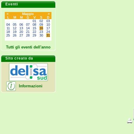
Eventi
<
Maggio
>
L
M
M
G
V
S
D
--
--
--
--
01
02
03
04
05
06
07
08
09
10
11
12
13
14
15
16
17
18
19
20
21
22
23
24
25
26
27
28
29
30
31
--
--
--
--
--
--
--
Tutti gli eventi dell'anno
Sito creato da
Informazioni