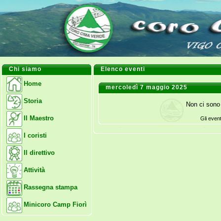
Chi siamo
Elenco eventi
Home
mercoledì 7 maggio 2025
Storia
Non ci sono 
Il Maestro
Gli even
I coristi
Il direttivo
Attività
Rassegna stampa
Minicoro Camp Fiorì