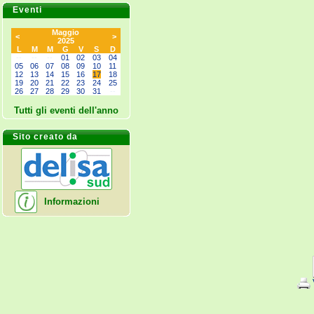
Eventi
Maggio
<
>
2025
L
M
M
G
V
S
D
--
--
--
01
02
03
04
05
06
07
08
09
10
11
12
13
14
15
16
17
18
19
20
21
22
23
24
25
26
27
28
29
30
31
--
Tutti gli eventi dell'anno
Sito creato da
Informazioni