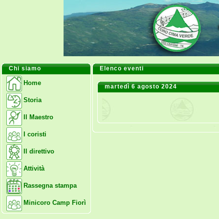
Chi siamo
Elenco eventi
Home
martedì 6 agosto 2024
Storia
Il Maestro
I coristi
Il direttivo
Attività
Rassegna stampa
Minicoro Camp Fiorì