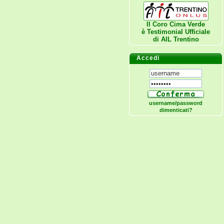
Il Coro Cima Verde
è Testimonial Ufficiale
di
AIL Trentino
Accedi
username/password
dimenticati?