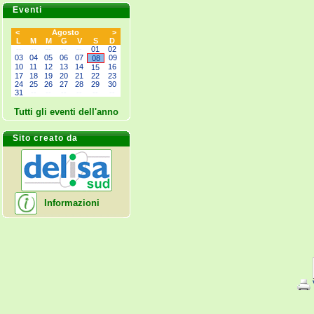
Eventi
<
Agosto
>
L
M
M
G
V
S
D
--
--
--
--
--
01
02
03
04
05
06
07
09
08
10
11
12
13
14
16
15
17
18
19
20
21
22
23
24
25
26
27
28
29
30
31
--
--
--
--
--
--
Tutti gli eventi dell'anno
Sito creato da
Informazioni