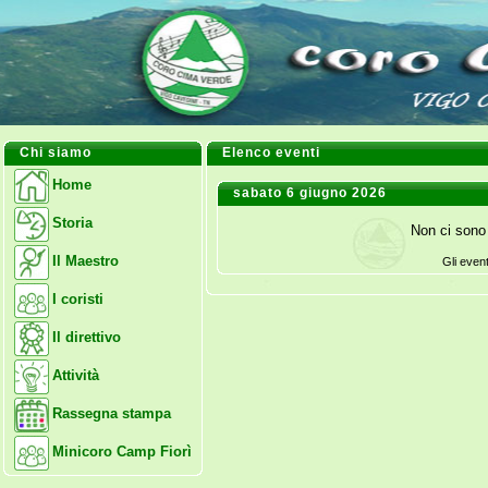
Chi siamo
Elenco eventi
Home
sabato 6 giugno 2026
Storia
Non ci sono 
Il Maestro
Gli even
I coristi
Il direttivo
Attività
Rassegna stampa
Minicoro Camp Fiorì