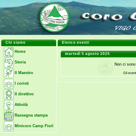
Chi siamo
Elenco eventi
Home
martedì 5 agosto 2025
Storia
Non ci sono 
Il Maestro
Gli even
I coristi
Il direttivo
Attività
Rassegna stampa
Minicoro Camp Fiorì