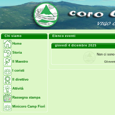
Chi siamo
Elenco eventi
Home
giovedì 4 dicembre 2025
Storia
Non ci sono 
Il Maestro
Gli even
I coristi
Il direttivo
Attività
Rassegna stampa
Minicoro Camp Fiorì