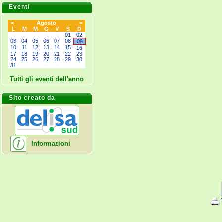
Eventi
<
Agosto
>
L
M
M
G
V
S
D
--
--
--
--
--
01
02
03
04
05
06
07
08
09
10
11
12
13
14
15
16
17
18
19
20
21
22
23
24
25
26
27
28
29
30
31
--
--
--
--
--
--
Tutti gli eventi dell'anno
Sito creato da
Informazioni