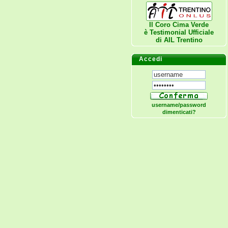
Il Coro Cima Verde
è Testimonial Ufficiale
di
AIL Trentino
Accedi
username/password
dimenticati?