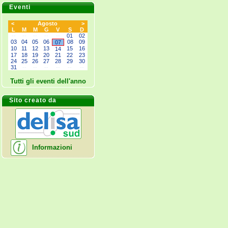
Eventi
<
Agosto
>
L
M
M
G
V
S
D
--
--
--
--
--
01
02
03
04
05
06
08
09
07
10
11
12
13
15
16
14
17
18
19
20
21
22
23
24
25
26
27
28
29
30
31
--
--
--
--
--
--
Tutti gli eventi dell'anno
Sito creato da
Informazioni