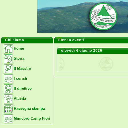
Chi siamo
Elenco eventi
Home
giovedì 4 giugno 2026
Storia
Il Maestro
I coristi
Il direttivo
Attività
Rassegna stampa
Minicoro Camp Fiorì