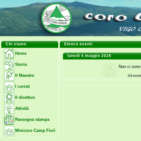
Chi siamo
Elenco eventi
Home
lunedì 4 maggio 2026
Storia
Non ci sono 
Il Maestro
Gli even
I coristi
Il direttivo
Attività
Rassegna stampa
Minicoro Camp Fiorì