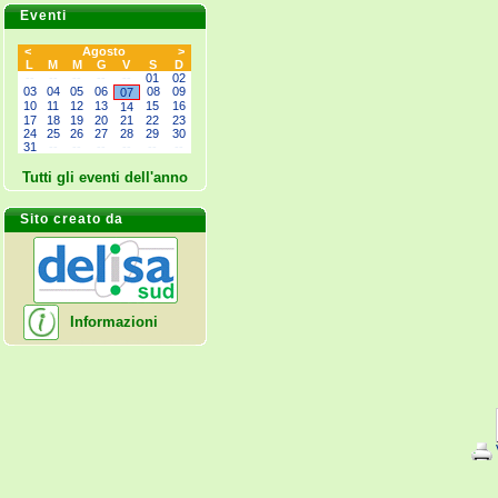
Eventi
<
Agosto
>
L
M
M
G
V
S
D
--
--
--
--
--
01
02
03
04
05
06
08
09
07
10
11
12
13
15
16
14
17
18
19
20
21
22
23
24
25
26
27
28
29
30
31
--
--
--
--
--
--
Tutti gli eventi dell'anno
Sito creato da
Informazioni