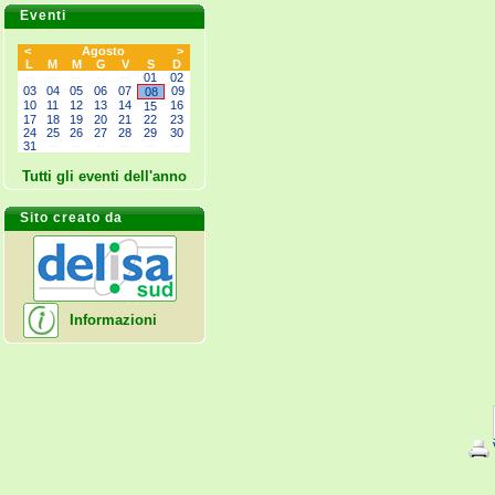
Eventi
<
Agosto
>
L
M
M
G
V
S
D
--
--
--
--
--
01
02
03
04
05
06
07
09
08
10
11
12
13
14
16
15
17
18
19
20
21
22
23
24
25
26
27
28
29
30
31
--
--
--
--
--
--
Tutti gli eventi dell'anno
Sito creato da
Informazioni