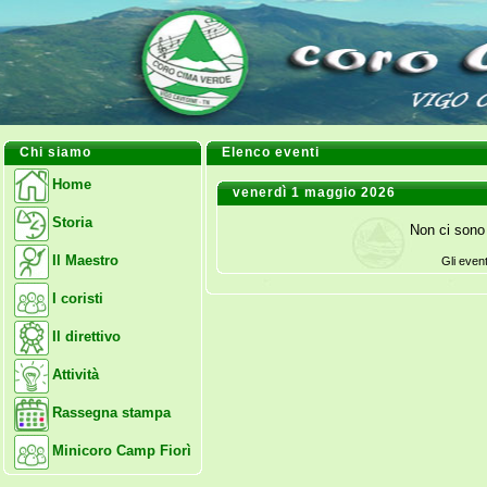
Chi siamo
Elenco eventi
Home
venerdì 1 maggio 2026
Storia
Non ci sono 
Il Maestro
Gli even
I coristi
Il direttivo
Attività
Rassegna stampa
Minicoro Camp Fiorì